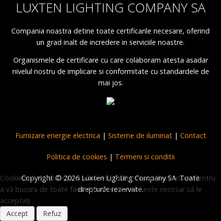
LUXTEN LIGHTING COMPANY SA
Compania noastra detine toate certificarile necesare, oferind
un grad inalt de incredere in serviciile noastre.
Organismele de certificare cu care colaboram atesta asadar
nivelul nostru de implicare si conformitate cu standardele de
mai jos.
Furnizare energie electrica
|
Sisteme de iluminat
|
Contact
Politica de cookies
|
Termeni si conditii
Cookie-urile ne permit să vă oferim online serviciile noastre. Pentru
Copyright © 2026 Luxten Lighting Company SA. Toate
a vă bucura de toate facilitățile website-ului este necesar să le
drepturile rezervate.
acceptați
Accept
Refuz