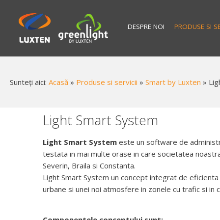
DESPRE NOI
PRODUSE SI SE
Sunteți aici:
Acasă
»
Produse si servicii
»
Smart by Luxten
»
Lig
Light Smart System
Light Smart System
este un software de administra
testata in mai multe orase in care societatea noastra
Severin, Braila si Constanta.
Light Smart System un concept integrat de eficienta e
urbane si unei noi atmosfere in zonele cu trafic si in
Componentele conceptului sunt: