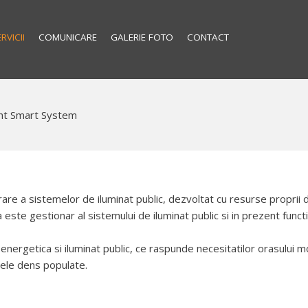
RVICII
COMUNICARE
GALERIE FOTO
CONTACT
ht Smart System
re a sistemelor de iluminat public, dezvoltat cu resurse proprii d
 este gestionar al sistemului de iluminat public si in prezent func
nergetica si iluminat public, ce raspunde necesitatilor orasului m
 cele dens populate.