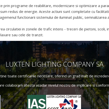
te prin programe de reabilitare, modernizare si optimizare a parame
u consum redus de energie. Aceste actiuni sunt completate cu facilit
nagemenul functionarii sistemului de iluminat public, semnalizarea a
 circulatiei in zonele de trafic intens - treceri de pietoni, scoli, in
laxare sau cele de tranzit.
LUXTEN LIGHTING COMPANY SA
ne toate certificarile necesare, oferind un grad inalt de incredere 
are colaboram atesta asadar nivelul nostru de implicare si conform