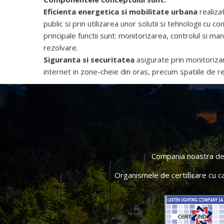
Eficienta energetica si mobilitate urbana
realiza
public si prin utilizarea unor solutii si tehnologii c
principale functii sunt: monitorizarea, controlul si ma
rezolvare.
Siguranta si securitatea
asigurate prin monitorizarea
internet in zone-cheie din oras, precum spatiile de re
Compania noastra deti
Organismele de certificare cu c