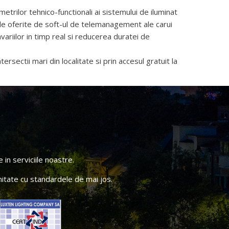
trilor tehnico-functionali ai sistemului de iluminat
atile oferite de soft-ul de telemanagement ale carui
variilor in timp real si reducerea duratei de
tersectii mari din localitate si prin accesul gratuit la
in serviciile noastre.
itate cu standardele de mai jos.