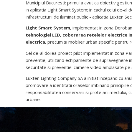
Municipiul Bucuresti: primul a avut ca obiectiv gestiun
in aplicatia Light Smart System; in cadrul celui de-al
infrastructurii de iluminat public - aplicatia Luxten Sec
Light Smart System
, implementat in zona Dorobanti
tehnologiei LED, coborarea retelelor electrice 
electrica,
precum
si mobilier urban specific pentru r
Cel de-al doilea proiect pilot implementat in zona Parc
preventie, utilizand echipamente de supraveghere in
securitate si preventie: camere video amplasate pe sta
Luxten Lighting Company SA
a initiat incepand cu a
promovare a identitatii oraselor imbinand principiile 
responsabilitatea conservarii si protejarii mediului, cu
urbane.