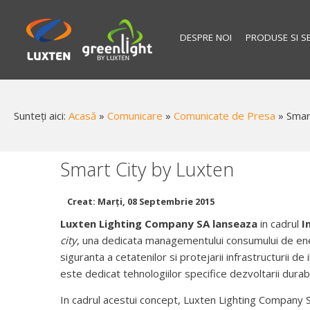
DESPRE NOI
PRODUSE SI SE
Sunteți aici:
Acasă
»
Comunicare
»
Comunicate de Presa
»
Smar
Smart City by Luxten
Creat: Marți, 08 Septembrie 2015
Luxten Lighting Company SA lanseaza
in cadrul
I
city
, una dedicata managementului consumului de ener
siguranta a cetatenilor si protejarii infrastructurii de 
este dedicat tehnologiilor specifice dezvoltarii durabi
In cadrul acestui concept, Luxten Lighting Company S