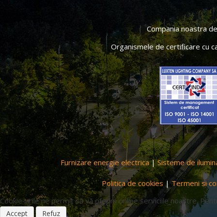
Compania noastra deti
Organismele de certificare cu c
Furnizare energie electrica
|
Sisteme de ilumin
Politica de cookies
|
Termeni si con
Cookie-urile ne permit să vă oferim online serviciile noastre. Pent
Accept
Refuz