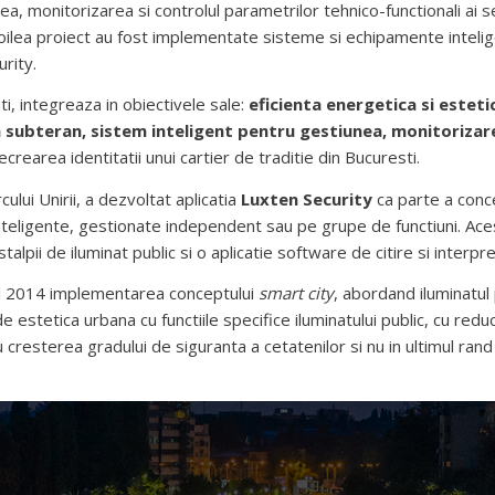
ea, monitorizarea si controlul parametrilor tehnico-functionali ai se
 doilea proiect au fost implementate sisteme si echipamente intelig
urity.
, integreaza in obiectivele sale:
eficienta energetica si esteti
in subteran, sistem inteligent pentru gestiunea, monitorizar
ecrearea identitatii unui cartier de traditie din Bucuresti.
ului Unirii, a dezvoltat aplicatia
Luxten Security
ca parte a conc
teligente, gestionate independent sau pe grupe de functiuni. Ac
lpii de iluminat public si o aplicatie software de citire si interpre
nul 2014 implementarea conceptului
smart city
, abordand iluminatul
de estetica urbana cu functiile specifice iluminatului public, cu re
 cresterea gradului de siguranta a cetatenilor si nu in ultimul rand c