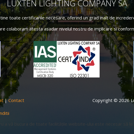
LUXTEN LIGHTING COMPANY SA
ne toate certificarile necesare, oferind un grad inalt de incredere 
are colaboram atesta asadar nivelul nostru de implicare si conform
at
|
Contact
Copyright © 2026 Lu
ditii
ru a vă bucura de toate facilitățile website-ului este necesar să le