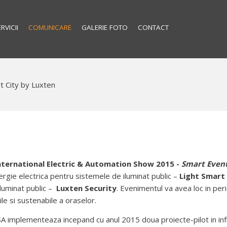
RVICII
COMUNICARE
GALERIE FOTO
CONTACT
t City by Luxten
nternational Electric & Automation Show
2015 -
Smart Event
gie electrica pentru sistemele de iluminat public –
Light Smart
iluminat public –
Luxten Security
. Evenimentul va avea loc in per
le si sustenabile a oraselor.
A implementeaza incepand cu anul 2015 doua proiecte-pilot in infra