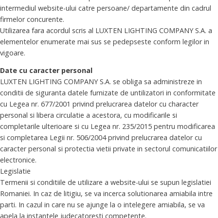
intermediul website-ului catre persoane/ departamente din cadrul
firmelor concurente.
Utilizarea fara acordul scris al LUXTEN LIGHTING COMPANY S.A. a
elementelor enumerate mai sus se pedepseste conform legilor in
vigoare.
Date cu caracter personal
LUXTEN LIGHTING COMPANY S.A. se obliga sa administreze in
conditii de siguranta datele furnizate de untilizatori in conformitate
cu Legea nr. 677/2001 privind prelucrarea datelor cu character
personal si libera circulatie a acestora, cu modificarile si
completarile ulterioare si cu Legea nr. 235/2015 pentru modificarea
si completarea Legii nr. 506/2004 privind prelucrarea datelor cu
caracter personal si protectia vietii private in sectorul comunicatiilor
electronice.
Legislatie
Termenii si conditiile de utilizare a website-ului se supun legislatiei
Romaniei. In caz de litigiu, se va incerca solutionarea amiabila intre
parti. In cazul in care nu se ajunge la o intelegere amiabila, se va
apela la instantele judecatoresti competente.