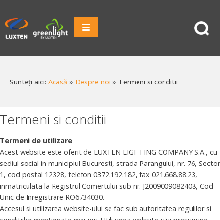
Sunteți aici:
Acasă
»
Despre noi
»
Termeni si conditii
Termeni si conditii
Termeni de utilizare
Acest website este oferit de LUXTEN LIGHTING COMPANY S.A., cu
sediul social in municipiul Bucuresti, strada Parangului, nr. 76, Sector
1, cod postal 12328, telefon 0372.192.182, fax 021.668.88.23,
inmatriculata la Registrul Comertului sub nr. J2009009082408, Cod
Unic de Inregistrare RO6734030.
Accesul si utilizarea website-ului se fac sub autoritatea regulilor si
conditiilor mentionate mai jos. Utilizarea website-ului presupune