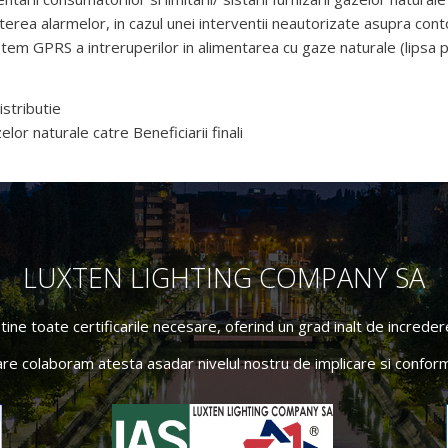
terea alarmelor, in cazul unei interventii neautorizate asupra cont
stem GPRS a intreruperilor in alimentarea cu gaze naturale (lipsa p
stributie
zelor naturale catre Beneficiarii finali
LUXTEN LIGHTING COMPANY SA
ne toate certificarile necesare, oferind un grad inalt de incredere 
are colaboram atesta asadar nivelul nostru de implicare si conform