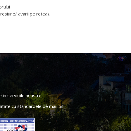
orului
resiune/ avarii pe retea).
in serviciile noastre.
itate cu standardele de mai jos.