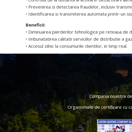
• Prevenirea si detectarea fraudelor, inclusiv transmi
• Identificarea si transmiterea automata printr-un si
Beneficii:
• Diminuarea pierderilor tehnologice pe reteaua de di
• Imbunatatirea calitatii serviciilor de distributie a ga
• Accesul zilnic la consumurile clientilor, in timp real.
Compania noastra deti
Organismele de certificare cu c