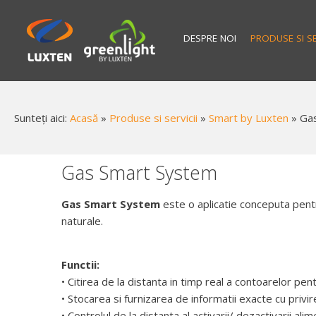
DESPRE NOI
PRODUSE SI SE
Sunteți aici:
Acasă
»
Produse si servicii
»
Smart by Luxten
»
Ga
Gas Smart System
Gas Smart System
este o aplicatie conceputa pentru
naturale.
Functii:
• Citirea de la distanta in timp real a contoarelor p
• Stocarea si furnizarea de informatii exacte cu privi
• Controlul de la distanta al activarii/ dezactivarii alim