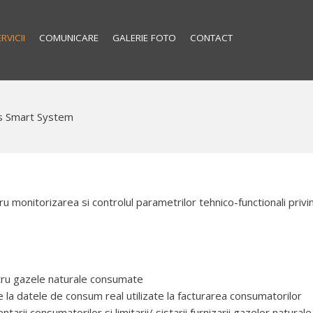
RVICII
COMUNICARE
GALERIE FOTO
CONTACT
s Smart System
 monitorizarea si controlul parametrilor tehnico-functionali privind
entru gazele naturale consumate
re la datele de consum real utilizate la facturarea consumatorilor
entarii consumatorilor si limitarii/ sistarii furnizarii gazelor naturale