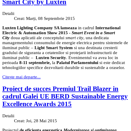
Smart City by Luxten
Detalii
Creat: Marți, 08 Septembrie 2015
Luxten Lighting Company SA lanseaza
in cadrul
International
Electric & Automation Show
2015 -
Smart Event in a Smart
City
doua aplicatii ale conceptului
smart city
, una dedicata
managementului consumului de energie electrica pentru sistemele de
iluminat public –
Light Smart System
si una destinata cresterii
gradului de siguranta a cetatenilor si protejarii infrastructurii de
iluminat public –
Luxten Security
. Evenimentul va avea loc in
perioada
8-11 septembrie,
la
Palatul Parlamentului
si este dedicat
tehnologiilor specifice dezvoltarii durabile si sustenabile a oraselor.
Citește mai departe...
Proiect de succes Premiul Trail Blazer in
cadrul Galei UE BERD Sustainable Energy
Excellence Awards 2015
Detalii
Creat: Joi, 28 Mai 2015
Proiectul
de eficienta energetica
Modernizarea si optimizarea