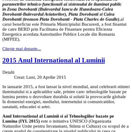
parametrilor tehnico-functionali ai sistemului de iluminat public
in
Zona Dorobanti (Bulevardul Iancu de Hunedoara-Calea
Dorobanti-Bulevardul Aviatorilor), Piata Dorobanti si Calea
Dorobanti (tronson Piata Dorobanti - Piata Charles de Gaulle)
,
al
carui
beneficiar este Primaria Municipiului Bucuresti
,
a fost finantat
de catre BERD prin Facilitatea de Finantare pentru Eficienta
Energetica acordata Autoritatilor Publice Locale din Romania
(MFFEE).
Citește mai departe...
2015 Anul International al Luminii
Detalii
Creat: Luni, 20 Aprilie 2015
In ianuarie 2015, a fost lansat la nivel mondial, anul celebrarii stiintei
iluminatului si a aplicatiilor sale, printre care: tehnologiile bazate pe
lumina pentru o dezvoltare durabila si solutii la provocarile globale
în domeniul energiei, mediului, internetului si comunicatiilor,
sanatatii, educatiei si artei.
Anul International al Luminii si al Tehnologiilor bazate pe
Lumina (IYL 2015)
este o initiativa UNESCO (Organizatia
Natiunilor Unite pentru Invatamant, Stiinta si Cultura) cu scopul de a
creste gradul de constientizare la nivelul publicului in ceea ce