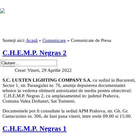
Sunteți aici:
Acasă
»
Comunicare
»
Comunicate de Presa
C.H.E.M.P. Negras 2
Detalii
Creat: Vineri, 29 Aprilie 2022
S.C. LUXTEN LIGHTING COMPANY S.A.
cu sediul in Bucuresti,
Sector 1, str. Parangului nr. 76, anunța depunerea documentatiei
tehnice in vederea obtinerii autorizatiei de mediu pentru obiectivul:
C.H.E.M.P. Negras 2, cu amplasamentul in: judetul Prahova,
Comuna Valea Doftanei, Sat Traisteni.
Documentele pot fi consultate la sediul APM Prahova, str. Gh. Gr.
Cantacuzino nr. 306, de luni pana vineri, intre orele 09.00 si 15.00.
C.H.E.M.P. Negras 1