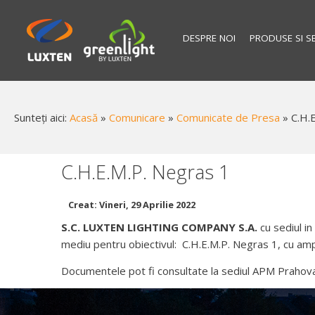
DESPRE NOI
PRODUSE SI SE
Sunteți aici:
Acasă
»
Comunicare
»
Comunicate de Presa
»
C.H.
C.H.E.M.P. Negras 1
Creat: Vineri, 29 Aprilie 2022
S.C. LUXTEN LIGHTING COMPANY S.A.
cu sediul in
mediu pentru obiectivul: C.H.E.M.P. Negras 1, cu amp
Documentele pot fi consultate la sediul APM Prahova, s