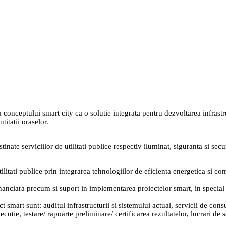
eptului smart city ca o solutie integrata pentru dezvoltarea infrastruct
itatii oraselor.
nate serviciilor de utilitati publice respectiv iluminat, siguranta si secur
litati publice prin integrarea tehnologiilor de eficienta energetica si com
nciara precum si suport in implementarea proiectelor smart, in special p
 smart sunt: auditul infrastructurii si sistemului actual, servicii de consu
utie, testare/ rapoarte preliminare/ certificarea rezultatelor, lucrari de s