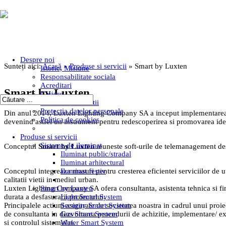
Despre noi
Sunteți aici:
Acasă
»
Produse si servicii
»
Smart by Luxten
Istoric, Misiune
Responsabilitate sociala
Acreditari
Smart by Luxten
Cariere
Termeni si conditii
Protectia datelor personale
Din anul 2014, Luxten Lighting Company SA a inceput implementarea conc
Politica de cookies
devenind astfel un instrument pentru redescoperirea si promovarea ident
Produse si servicii
Sisteme de iluminat
Conceptul
Smart by Luxten
reuneste soft-urile de telemanagement desti
Iluminat public/stradal
Iluminat arhitectural
Iluminat festiv
Conceptul integreaza masuri pentru cresterea eficientei serviciilor de uti
calitatii vietii in mediul urban.
Smart by Luxten
Luxten Lighting Company SA ofera consultanta, asistenta tehnica si fina
Light Smart System
durata a desfasurarii proiectului.
Security Smart System
Principalele actiuni asigurate de societatea noastra in cadrul unui proiect
Gas Smart System
de consultanta in dezvoltarea procedurii de achizitie, implementare/ exec
Water Smart System
si controlul sistemului.