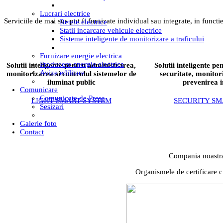
Lucrari electrice
Serviciile de mai sus pot fi furnizate individual sau integrate, in functie
Retele electrice
Statii incarcare vehicule electrice
Sisteme inteligente de monitorizare a traficului
Furnizare energie electrica
Producere energie electrica
Solutii inteligente pentru administrarea,
Solutii inteligente p
Avize edilitare
monitorizarea si controlul sistemelor de
securitate, monitori
iluminat public
prevenirea i
Comunicare
Comunicate de Presa
LIGHT SMART SYSTEM
SECURITY SM
Sesizari
Galerie foto
Contact
Compania noastra d
Organismele de certificare c