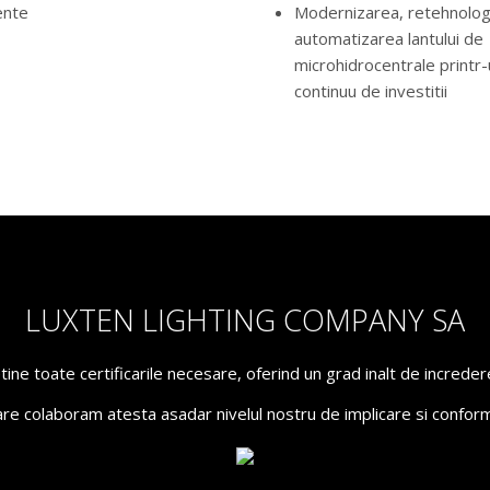
ente
Modernizarea, retehnolog
automatizarea lantului de
microhidrocentrale printr
continuu de investitii
LUXTEN LIGHTING COMPANY SA
ne toate certificarile necesare, oferind un grad inalt de incredere 
are colaboram atesta asadar nivelul nostru de implicare si conform