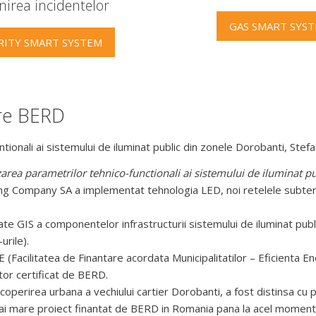
nirea incidentelor
GAS SMART SYS
RITY SMART SYSTEM
are BERD
ionali ai sistemului de iluminat public din zonele Dorobanti, Stefa
rea parametrilor tehnico-functionali ai sistemului de iluminat pub
hting Company SA a implementat tehnologia LED, noi retelele subt
te GIS a componentelor infrastructurii sistemului de iluminat publ
urile).
 (Facilitatea de Finantare acordata Municipalitatilor – Eficienta E
tor certificat de BERD.
coperirea urbana a vechiului cartier Dorobanti, a fost distinsa cu 
ai mare proiect finantat de BERD in Romania pana la acel moment