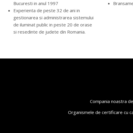
Bucuresti in anul 1997
Bransam
Experienta de peste 32 de ani in
gestionarea si administrarea sistemului
de iluminat public in peste 20 de orase
si resedinte de judete din Romania.
Compania noastra deti
Organismele de certificare cu c