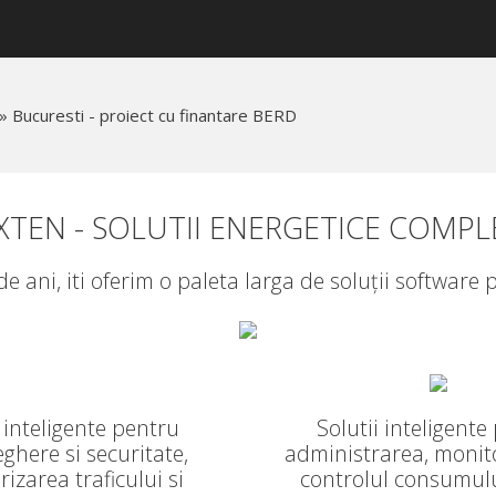
»
Bucuresti - proiect cu finantare BERD
XTEN - SOLUTII ENERGETICE COMPL
 ani, iti oferim o paleta larga de soluții softwar
i inteligente pentru
Solutii inteligente
ghere si securitate,
administrarea, monito
izarea traficului si
controlul consumulu