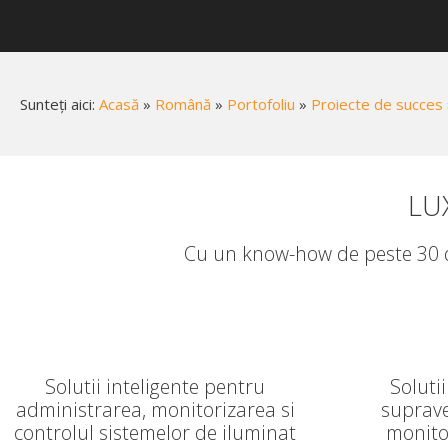
Sunteți aici:
Acasă
»
Română
»
Portofoliu
»
Proiecte de succes
LU
Cu un know-how de peste 30 de
Solutii inteligente pentru
Soluti
administrarea, monitorizarea si
suprave
controlul sistemelor de iluminat
monitor