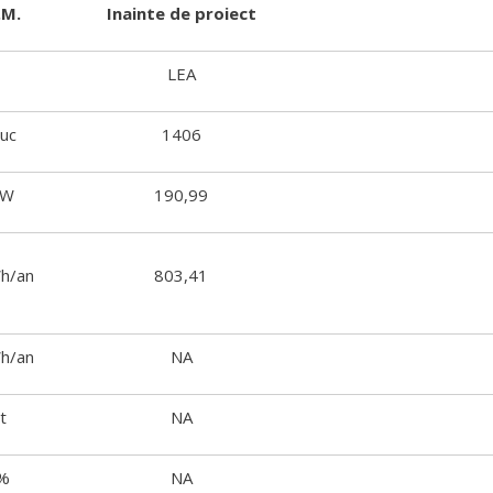
.M.
Inainte de proiect
LEA
uc
1406
kW
190,99
h/an
803,41
h/an
NA
t
NA
%
NA